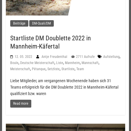
Beiträge
DM-Quali/DM
Startliste DM Doublette 2022 in
Mannheim-Käfertal
,
12. 05. 2022
Antje Freudenthal
2711 Aufrufe
Aufstellung
,
,
,
,
,
Boule
Deutsche Meisterschaft
Liste
Mannheim
Mannschaft
,
,
,
,
Meisterschaft
Pétanque
Setzliste
Startliste
Team
Liebe Mitglieder, am vergangenen Wochenende haben sich 31
Teams erfolgreich für die DM Doublette 2022 in Mannheim-Käfertal
qualifiziert bzw. waren
Read more