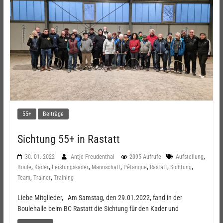
55+
Beiträge
Sichtung 55+ in Rastatt
,
30. 01. 2022
Antje Freudenthal
2095 Aufrufe
Aufstellung
,
,
,
,
,
,
,
Boule
Kader
Leistungskader
Mannschaft
Pétanque
Rastatt
Sichtung
,
,
Team
Trainer
Training
Liebe Mitglieder, Am Samstag, den 29.01.2022, fand in der
Boulehalle beim BC Rastatt die Sichtung für den Kader und