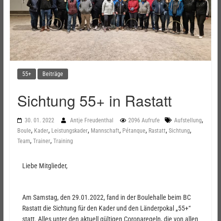
55+
Beiträge
Sichtung 55+ in Rastatt
,
30. 01. 2022
Antje Freudenthal
2096 Aufrufe
Aufstellung
,
,
,
,
,
,
,
Boule
Kader
Leistungskader
Mannschaft
Pétanque
Rastatt
Sichtung
,
,
Team
Trainer
Training
Liebe Mitglieder,
Am Samstag, den 29.01.2022, fand in der Boulehalle beim BC
Rastatt die Sichtung für den Kader und den Länderpokal „55+“
statt. Alles unter den aktuell gültigen Coronaregeln, die von allen