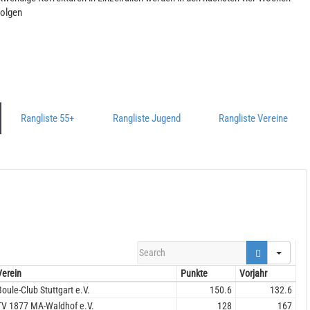
folgen
Rangliste 55+
Rangliste Jugend
Rangliste Vereine
S
e
Verein
Punkte
Vorjahr
a
r
Boule-Club Stuttgart e.V.
150.6
132.6
c
TV 1877 MA-Waldhof e.V.
128
167