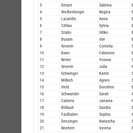
3
Detant
Sabrina
4
Weißenberger
Regina
5
Lazaridis
Anna
6
Cittlau
Sylvia
7
Szabo
Ildiko
8
Busam
Ilse
9
Severin
Cornelia
10
Baier
Fabienne
11
Retter
Yvonne
12
Severin
Julia
13
Schwinger
Katrin
14
Milbich
Agnes
15
Held
Dorothee
16
Schwander
Sarah
17
Cabrera
Janaina
18
Brillault
Sandra
19
Faulhaber
Sophia
20
Denzinger
Natascha
21
Reichert
Verena