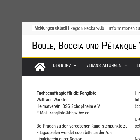
Meldungen aktuell |
Region Neckar-Alb – Informationen z
Ersatzspieltag
Startliste DM-Qualifikation Doublette
Boule, Boccia und Pétanque
2026
Chinesische Austauschüler*innen im 1
Jahr beim TSV Badenia Feudenheim
DER BBPV
VERANSTALTUNGEN
L
Ligapokal Mittelbaden
Einladung zum Schiri-Cup 2026 mit
Gesamttreffen
Fachbeauftragte für die Rangliste:
Hi
Waltraud Wurster
In
Heimatverein: BSG Schopfheim e.V.
(bb
E-Mail: rangliste@bbpv-bw.de
Di
Bei Fragen zu den vergebenen Ranglistenpunkte zu
se
> Ligaspielen wendet euch bitte an den/die
Ligaleiter*in eurer Region
No