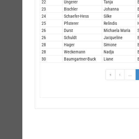
22
Ungerer
Tanja
23
Bischler
Johanna
24
Schaefer-Hess
Silke
25
Pfisterer
Relindis
26
Durst
Michaela Maria
26
Schuldt
Jacqueline
28
Hager
Simone
28
Weckemann
Nadja
30
Baumgartner-Buck
Liane
«
‹
...