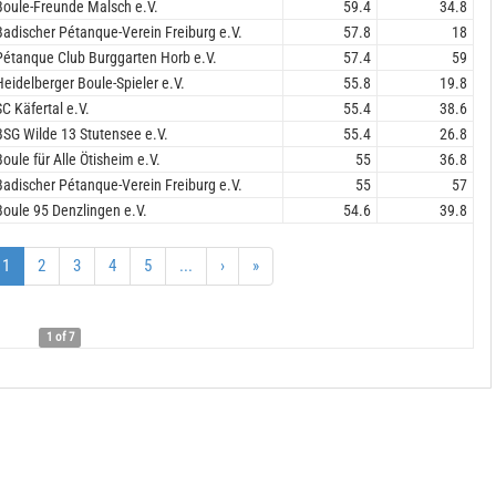
Boule-Freunde Malsch e.V.
59.4
34.8
Badischer Pétanque-Verein Freiburg e.V.
57.8
18
Pétanque Club Burggarten Horb e.V.
57.4
59
Heidelberger Boule-Spieler e.V.
55.8
19.8
SC Käfertal e.V.
55.4
38.6
BSG Wilde 13 Stutensee e.V.
55.4
26.8
Boule für Alle Ötisheim e.V.
55
36.8
Badischer Pétanque-Verein Freiburg e.V.
55
57
Boule 95 Denzlingen e.V.
54.6
39.8
1
2
3
4
5
...
›
»
1 of 7