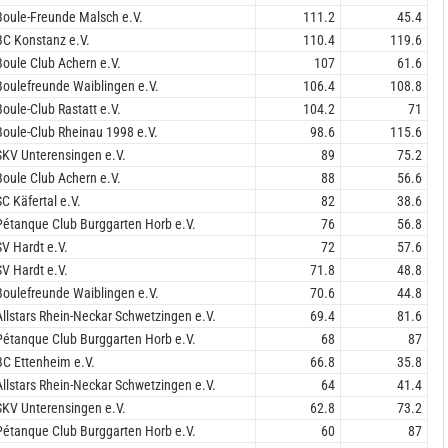
h
Boule-Freunde Malsch e.V.
111.2
45.4
BC Konstanz e.V.
110.4
119.6
Boule Club Achern e.V.
107
61.6
Boulefreunde Waiblingen e.V.
106.4
108.8
Boule-Club Rastatt e.V.
104.2
71
Boule-Club Rheinau 1998 e.V.
98.6
115.6
SKV Unterensingen e.V.
89
75.2
Boule Club Achern e.V.
88
56.6
SC Käfertal e.V.
82
38.6
Pétanque Club Burggarten Horb e.V.
76
56.8
SV Hardt e.V.
72
57.6
SV Hardt e.V.
71.8
48.8
Boulefreunde Waiblingen e.V.
70.6
44.8
Allstars Rhein-Neckar Schwetzingen e.V.
69.4
81.6
Pétanque Club Burggarten Horb e.V.
68
87
BC Ettenheim e.V.
66.8
35.8
Allstars Rhein-Neckar Schwetzingen e.V.
64
41.4
SKV Unterensingen e.V.
62.8
73.2
Pétanque Club Burggarten Horb e.V.
60
87