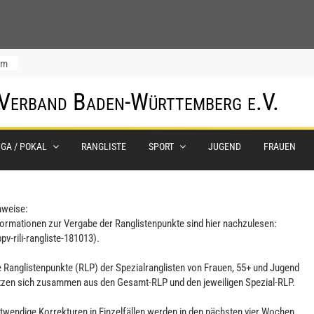
um
 Verband Baden-Württemberg e.V.
0.
IGA / POKAL
RANGLISTE
SPORT
JUGEND
FRAUEN
nweise:
formationen zur Vergabe der Ranglistenpunkte sind hier nachzulesen:
pv-rili-rangliste-181013).
e Ranglistenpunkte (RLP) der Spezialranglisten von Frauen, 55+ und Jugend
tzen sich zusammen aus den Gesamt-RLP und den jeweiligen Spezial-RLP.
twendige Korrekturen in Einzelfällen werden in den nächsten vier Wochen