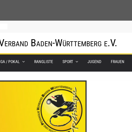
hof
 Verband Baden-Württemberg e.V.
um
IGA / POKAL
RANGLISTE
SPORT
JUGEND
FRAUEN