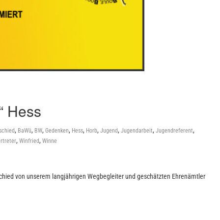
“ Hess
,
,
,
,
,
,
,
,
,
schied
BaWü
BW
Gedenken
Hess
Horb
Jugend
Jugendarbeit
Jugendreferent
,
,
rtreter
Winfried
Winne
bschied von unserem langjährigen Wegbegleiter und geschätzten Ehrenämtler