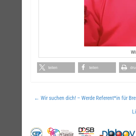
Wi
teilen
teilen
dru
←
Wir suchen dich! – Werde Referent*in für Bre
L