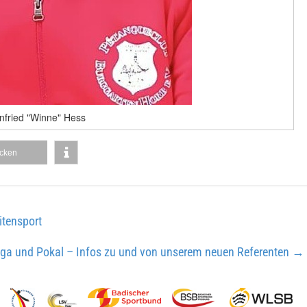
nfried "Winne" Hess
cken
itensport
iga und Pokal – Infos zu und von unserem neuen Referenten
→