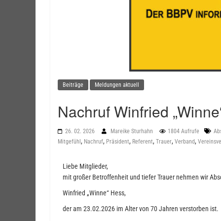
Beiträge
Meldungen aktuell
Nachruf Winfried „Winne
26. 02. 2026
Mareike Sturhahn
1804 Aufrufe
Ab
,
,
,
,
,
,
Mitgefühl
Nachruf
Präsident
Referent
Trauer
Verband
Vereinsve
Liebe Mitglieder,
mit großer Betroffenheit und tiefer Trauer nehmen wir A
Winfried „Winne“ Hess,
der am 23.02.2026 im Alter von 70 Jahren verstorben ist.