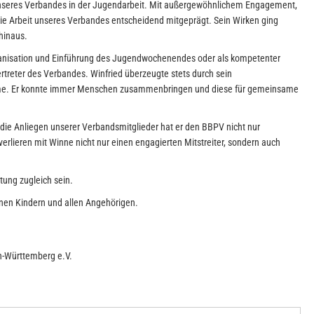
unseres Verbandes in der Jugendarbeit. Mit außergewöhnlichem Engagement,
die Arbeit unseres Verbandes entscheidend mitgeprägt. Sein Wirken ging
hinaus.
Organisation und Einführung des Jugendwochenendes oder als kompetenter
rtreter des Verbandes. Winfried überzeugte stets durch sein
me. Er konnte immer Menschen zusammenbringen und diese für gemeinsame
 die Anliegen unserer Verbandsmitglieder hat er den BBPV nicht nur
verlieren mit Winne nicht nur einen engagierten Mitstreiter, sondern auch
tung zugleich sein.
einen Kindern und allen Angehörigen.
n-Württemberg e.V.