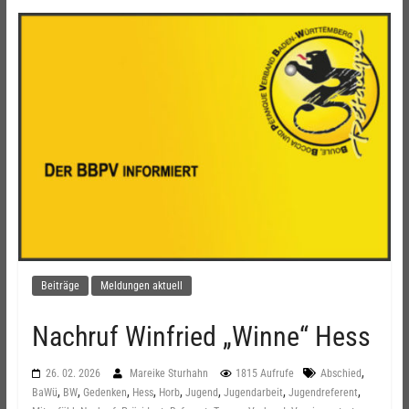
Beiträge
Meldungen aktuell
Nachruf Winfried „Winne“ Hess
,
26. 02. 2026
Mareike Sturhahn
1815 Aufrufe
Abschied
,
,
,
,
,
,
,
,
BaWü
BW
Gedenken
Hess
Horb
Jugend
Jugendarbeit
Jugendreferent