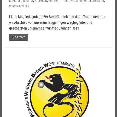
,
,
,
,
,
,
,
Mitgefühl
Nachruf
Präsident
Referent
Trauer
Verband
Vereinsvertreter
,
Winfried
Winne
Liebe Mitglieder,mit großer Betroffenheit und tiefer Trauer nehmen
wir Abschied von unserem langjährigen Wegbegleiter und
geschätzten Ehrenämtler Winfried „Winne“ Hess,
Read more