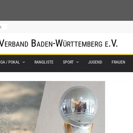
m
 Verband Baden-Württemberg e.V.
IGA / POKAL
RANGLISTE
SPORT
JUGEND
FRAUEN
0.