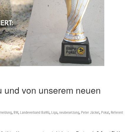
zu und von unserem neuen
,
,
,
,
,
,
,
meldung
BW
Landeverband BaWü
Liga
neubesetzung
Peter Jäckel
Pokal
Referent