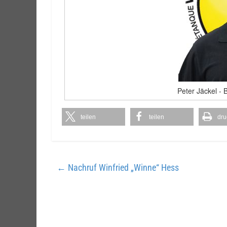
Peter Jäckel - 
teilen
teilen
dru
←
Nachruf Winfried „Winne“ Hess