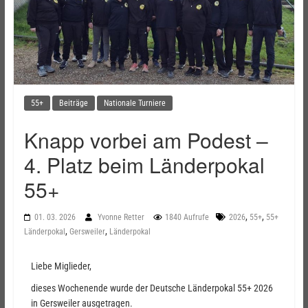
55+
Beiträge
Nationale Turniere
Knapp vorbei am Podest –
4. Platz beim Länderpokal
55+
,
,
01. 03. 2026
Yvonne Retter
1840 Aufrufe
2026
55+
55+
,
,
Länderpokal
Gersweiler
Länderpokal
Liebe Miglieder,
dieses Wochenende wurde der Deutsche Länderpokal 55+ 2026
in Gersweiler ausgetragen.