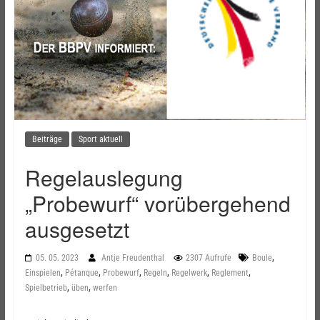
Beiträge
Sport aktuell
Regelauslegung
„Probewurf“ vorübergehend
ausgesetzt
,
05. 05. 2023
Antje Freudenthal
2307 Aufrufe
Boule
,
,
,
,
,
,
Einspielen
Pétanque
Probewurf
Regeln
Regelwerk
Reglement
,
,
Spielbetrieb
üben
werfen