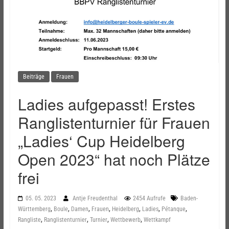
Beiträge
Frauen
Ladies aufgepasst! Erstes
Ranglistenturnier für Frauen
„Ladies‘ Cup Heidelberg
Open 2023“ hat noch Plätze
frei
05. 05. 2023
Antje Freudenthal
2454 Aufrufe
Baden-
,
,
,
,
,
,
,
Württemberg
Boule
Damen
Frauen
Heidelberg
Ladies
Pétanque
,
,
,
,
Rangliste
Ranglistenturnier
Turnier
Wettbewerb
Wettkampf