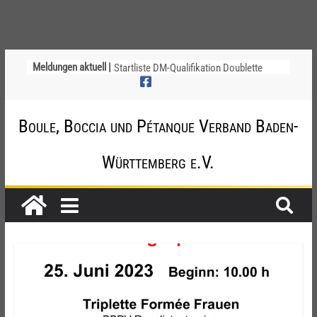
Region Neckar-Alb – Informationen zum
Meldungen aktuell |
Ersatzspieltag
Startliste DM-Qualifikation Doublette
2026
Chinesische Austauschüler*innen im 10.
Boule, Boccia und Pétanque Verband Baden-
Jahr beim TSV Badenia Feudenheim
Ligapokal Mittelbaden
Württemberg e.V.
Einladung zum Schiri-Cup 2026 mit
Gesamttreffen