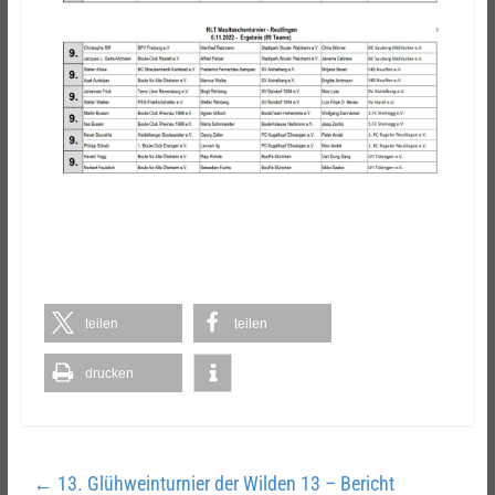
teilen
teilen
drucken
←
13. Glühweinturnier der Wilden 13 – Bericht