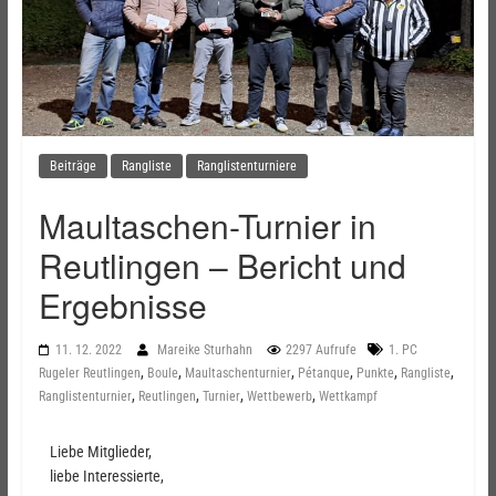
Beiträge
Rangliste
Ranglistenturniere
Maultaschen-Turnier in
Reutlingen – Bericht und
Ergebnisse
11. 12. 2022
Mareike Sturhahn
2297 Aufrufe
1. PC
,
,
,
,
,
,
Rugeler Reutlingen
Boule
Maultaschenturnier
Pétanque
Punkte
Rangliste
,
,
,
,
Ranglistenturnier
Reutlingen
Turnier
Wettbewerb
Wettkampf
Liebe Mitglieder,
liebe Interessierte,