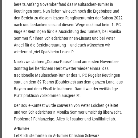
bereits Anfang November fand das Maultaschen-Turnier in
Reutlingen statt. Nun liefern wir euch noch die Ergebnisse und
den Bericht zu diesem letzten Ranglistenturnier der Saison 2022
nach und bedanken uns auf diesem Wege nochmal beim 1. PC
Rugeler Reutlingen für die Ausrichtung des Turniers, bei Monika
Sommer für ihren Schiedsrichterinnen-Einsatz und bei Peter
Andel für die Berichterstattung – und euch wünschen wir
wiedermal „viel Spaß beim Lesen!“:
Nach zwei Jahren „Corona-Pause“ fand am ersten November-
Sonntag bei herrlichem Herbstwetter wieder einmal das
traditionelle Maultaschen-Turnier des 1. PC Rugeler Reutlingen
statt, an dem 89 Teams (Doublettes) aus dem ganzen Land, aus
Bayern und dem Elsaß teilnahmen. Damit war der weitläufige
Platz praktisch vollkommen ausgereizt.
Der Boule-Kontest wurde souverän von Peter Loichen geleitet
und von Schiedsrichterin Monika Sommer umsichtig überwacht.
Probleme? Fehlanzeige. Alles lief sauber und konfliktfrei ab.
A-Turnier
Letztlich stemmten im A-Turnier Christian Schwarz