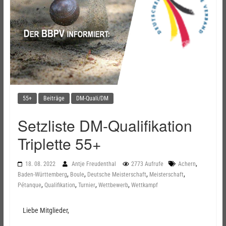
55+
Beiträge
DM-Quali/DM
Setzliste DM-Qualifikation
Triplette 55+
,
18. 08. 2022
Antje Freudenthal
2773 Aufrufe
Achern
,
,
,
,
Baden-Württemberg
Boule
Deutsche Meisterschaft
Meisterschaft
,
,
,
,
Pétanque
Qualifikation
Turnier
Wettbewerb
Wettkampf
Liebe Mitglieder,