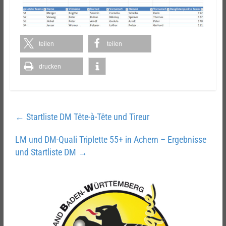
teilen
teilen
drucken
←
Startliste DM Tête-à-Tête und Tireur
LM und DM-Quali Triplette 55+ in Achern – Ergebnisse
und Startliste DM
→