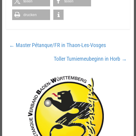
teilen
teilen
drucken
←
Master Pétanque/FR in Thaon-Les-Vosges
Toller Turnierneubeginn in Horb
→