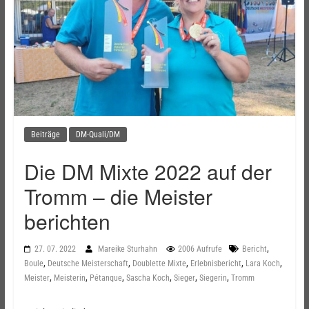
Beiträge
DM-Quali/DM
Die DM Mixte 2022 auf der
Tromm – die Meister
berichten
,
27. 07. 2022
Mareike Sturhahn
2006 Aufrufe
Bericht
,
,
,
,
,
Boule
Deutsche Meisterschaft
Doublette Mixte
Erlebnisbericht
Lara Koch
,
,
,
,
,
,
Meister
Meisterin
Pétanque
Sascha Koch
Sieger
Siegerin
Tromm