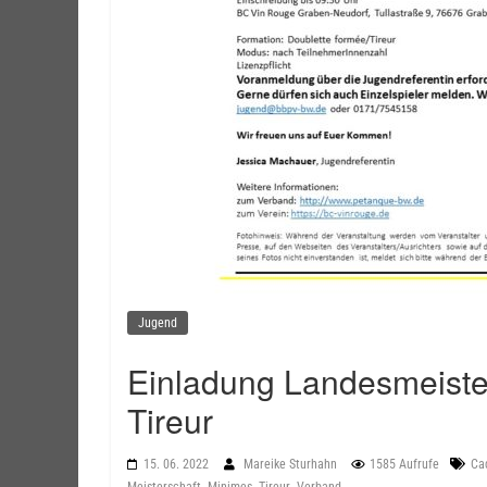
Jugend
Einladung Landesmeister
Tireur
15. 06. 2022
Mareike Sturhahn
1585 Aufrufe
Ca
,
,
,