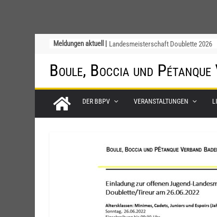
Chinesische Austauschüler*innen im 1
Meldungen aktuell |
Jahr beim TSV Badenia Feudenheim
Landesmeisterschaft Doublette 2026
Boule, Boccia und Pétanque
Deutsche Meisterschaft der Jugend a
12. / 13. September 2026 – die
Nominierungen
Einladung zur Jugendvollversammlung
DER BBPV
VERANSTALTUNGEN
L
am 20.09.2026
Startliste DM-Qualifikation Doublette
2026