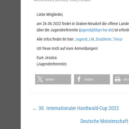
Meisterschaft
Minimes
Tireur
Verband
Liebe Mitglieder,
am 26.06.2022 findet in Graben-Neudorf die offene Landes
über die Jugendreferentin (
jugend@bbpv-bw.de
) ist erford
Alle Infos findet ihr hier:
Jugend_LM_Doublette_Tireur
Ich freue mich auf eure Anmeldungen!
Eure Jessica
(Jugendreferentin)
teilen
teilen
dru
←
30. Internationaler Hardtwald-Cup 2022
Deutsche Meisterschaft 