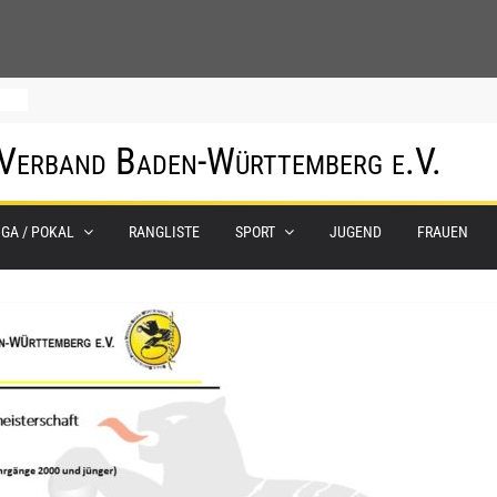
0.
 Verband Baden-Württemberg e.V.
m
IGA / POKAL
RANGLISTE
SPORT
JUGEND
FRAUEN