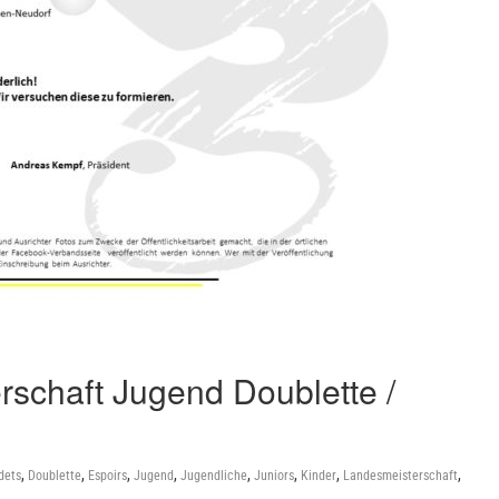
schaft Jugend Doublette /
,
,
,
,
,
,
,
,
dets
Doublette
Espoirs
Jugend
Jugendliche
Juniors
Kinder
Landesmeisterschaft