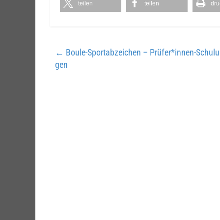
teilen
teilen
dru
←
Boule-Sportabzeichen – Prüfer*innen-Schul
gen