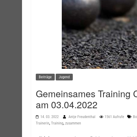
Beiträge
Jugend
Gemeinsames Training C
am 03.04.2022
14. 03. 2022
Antje Freudenthal
1561 Aufrufe
Bo
,
,
Trainerin
Training
zusammen