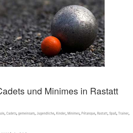
adets und Minimes in Rastatt
,
,
,
,
,
,
,
,
,
,
ule
Cadets
gemeinsam
Jugendliche
Kinder
Minimes
Pétanque
Rastatt
Spaß
Trainer