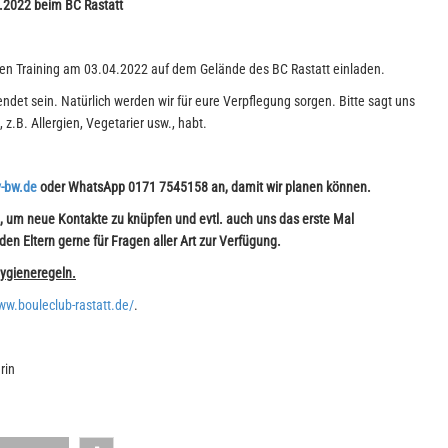
.2022 beim BC Rastatt
n Training am 03.04.2022 auf dem Gelände des BC Rastatt einladen.
det sein. Natürlich werden wir für eure Verpflegung sorgen. Bitte sagt uns
z.B. Allergien, Vegetarier usw., habt.
-bw.de
oder
WhatsApp 0171 7545158
an, damit wir planen können.
n, um neue Kontakte zu knüpfen und evtl. auch uns das erste Mal
en Eltern gerne für Fragen aller Art zur Verfügung.
Hygieneregeln.
ww.bouleclub-rastatt.de/
.
rin