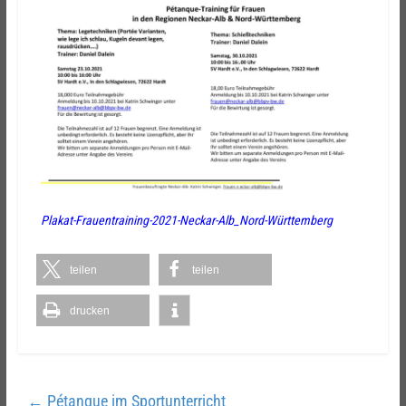
Plakat-Frauentraining-2021-Neckar-Alb_Nord-Württemberg
teilen
teilen
drucken
←
Pétanque im Sportunterricht