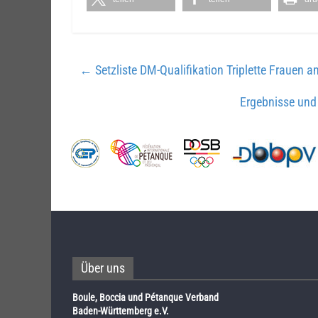
←
Setzliste DM-Qualifikation Triplette Frauen 
Ergebnisse und 
Über uns
Boule, Boccia und Pétanque Verband
Baden-Württemberg e.V.