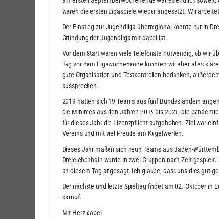
am ersten Septemberwochenende war es endlich soweit, d
waren die ersten Ligaspiele wieder angesetzt. Wir arbeitet
Der Einstieg zur Jugendliga überregional konnte nur in D
Gründung der Jugendliga mit dabei ist.
Vor dem Start waren viele Telefonate notwendig, ob wir ü
Tag vor dem Ligawochenende konnten wir aber alles kläre
gute Organisation und Testkontrollen bedanken, außerde
aussprechen.
2019 hatten sich 19 Teams aus fünf Bundesländern angeme
die Minimes aus den Jahren 2019 bis 2021, die pandemieb
für dieses Jahr die Lizenzpflicht aufgehoben. Ziel war ein
Vereins und mit viel Freude am Kugelwerfen.
Dieses Jahr maßen sich neun Teams aus Baden-Württember
Dreieichenhain wurde in zwei Gruppen nach Zeit gespielt.
an diesem Tag angesagt. Ich glaube, dass uns dies gut ge
Der nächste und letzte Spieltag findet am 02. Oktober in 
darauf.
Mit Herz dabei