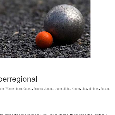
berregional
,
,
,
,
,
,
,
,
,
den-Württemberg
Cadets
Espoirs
Jugend
Jugendliche
Kinder
Liga
Minimes
Saison