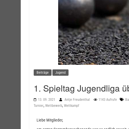
Beiträge
Jugend
1. Spieltag Jugendliga ü
13. 09. 2021
Antje Freudenthal
1143 Aufrufe
Ba
,
,
Turnier
Wettbewerb
Wettkampf
Liebe Mitglieder,