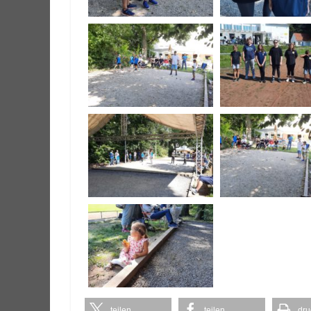
teilen
teilen
dru