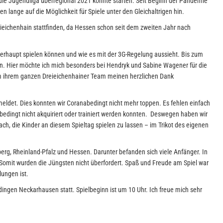
ie Jugendliga überregional 2021 konnte starten. Seit Beginn der Pandemie
en lange auf die Möglichkeit für Spiele unter den Gleichaltrigen hin.
reieichenhain stattfinden, da Hessen schon seit dem zweiten Jahr nach
berhaupt spielen können und wie es mit der 3G-Regelung aussieht. Bis zum
n. Hier möchte ich mich besonders bei Hendryk und Sabine Wagener für die
m ihrem ganzen Dreieichenhainer Team meinen herzlichen Dank
ldet. Dies konnten wir Coranabedingt nicht mehr toppen. Es fehlen einfach
edingt nicht akquiriert oder trainiert werden konnten. Deswegen haben wir
fach, die Kinder an diesem Spieltag spielen zu lassen – im Trikot des eigenen
g, Rheinland-Pfalz und Hessen. Darunter befanden sich viele Anfänger. In
 Somit wurden die Jüngsten nicht überfordert. Spaß und Freude am Spiel war
lungen ist.
Edingen Neckarhausen statt. Spielbeginn ist um 10 Uhr. Ich freue mich sehr