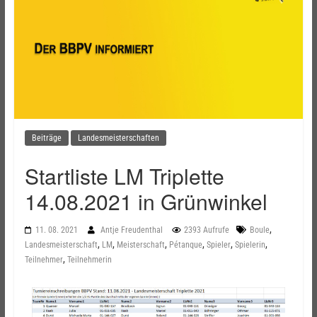
Beiträge
Landesmeisterschaften
Startliste LM Triplette
14.08.2021 in Grünwinkel
,
11. 08. 2021
Antje Freudenthal
2393 Aufrufe
Boule
,
,
,
,
,
,
Landesmeisterschaft
LM
Meisterschaft
Pétanque
Spieler
Spielerin
,
Teilnehmer
Teilnehmerin