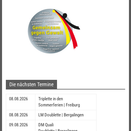
Die nächsten Termine
08.08.2026
Triplette in den
Sommerferien | Freiburg
08.08.2026
LM Doublette | Bergalingen
09.08.2026
DM Quali
Doublette | Bergalingen