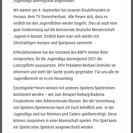
Jugendliga überregional angemeldet.
Wir starten am 4. September bei unseren Boulefreunden in
Hessen, dem TV Dreieichenhain. Alle freuen sich, dass es
endlich bei den Jugendlichen wieder losgeht. Dies ist auch eine
gute Vorbereitung auf die kommende Deutsche Meisterschaft
Jugend in Rastatt. Endlich kann man sich wieder mit
Gleichaltrigen messen und Spielpraxis sammeln.
Erfreulicherweise hat der Vorstand des BBPV meiner Bitte
entsprochen, für die Jugendliga überregional 2021 die
Lizenzpflicht auszusetzen. DPV Präsident Michael Dörhöfer ist
informiert und steht der Sache positiv gegenüber. Für uns alle im
Jugendbereich ist es ein Neuanfang.
Einzelspieler*innen können mit anderen Spielern/Spielerinnen
kombiniert werden – wie zum Beispiel Dieburg/Badenia
Feudenheim oder Athletenbouler/Rastatt. Bei der Vermittlung
von Spielern/Spielerinnen kann ich Euch behilflich sein. In der
Jugendliga sind nur Minimes und Cadets spielberechtigt. Diese
können zusammen in einer Mannschaft spielen. Pro Spiel kann
ein Spieler/eine Spielerin ausgewechselt werden.