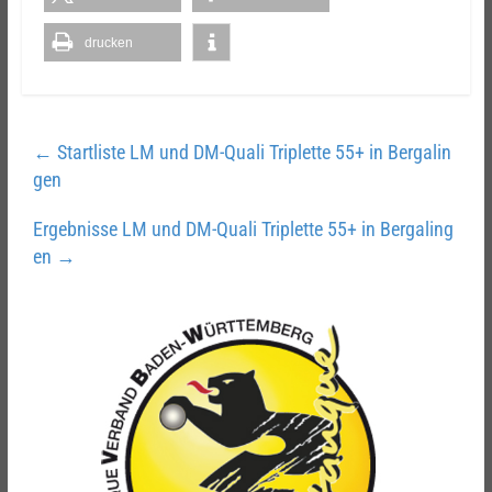
drucken
←
Startliste LM und DM-Quali Triplette 55+ in Bergalin
gen
Ergebnisse LM und DM-Quali Triplette 55+ in Bergaling
en
→