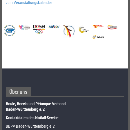
zum Veranstaltungskalender
Über uns
Boule, Boccia und Pétanque Verband
Baden-Württemberg e.V.
Kontaktdaten des Notfall-Service:
BBPV Baden-Württemberg e.V.