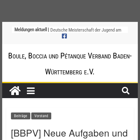
Ligapokal Mittelbaden
Meldungen aktuell |
Deutsche Meisterschaft der Jugend am
12. / 13. September 2026 – die
Nominierungen
Einladung zur Jugendvollversammlung
Boule, Boccia und Pétanque Verband Baden-
am 20.09.2026
Startliste DM-Qualifikation Doublette
Württemberg e.V.
2026
Chinesische Austauschüler*innen im 10.
Jahr beim TSV Badenia Feudenheim
Beiträge
Vorstand
[BBPV] Neue Aufgaben und