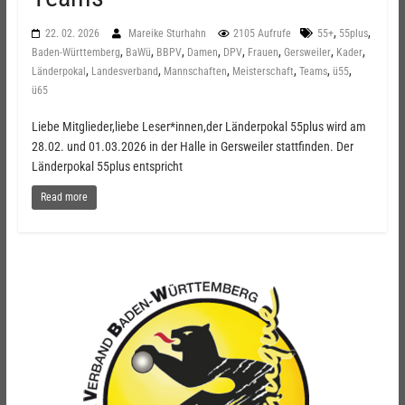
,
,
22. 02. 2026
Mareike Sturhahn
2105 Aufrufe
55+
55plus
,
,
,
,
,
,
,
,
Baden-Württemberg
BaWü
BBPV
Damen
DPV
Frauen
Gersweiler
Kader
,
,
,
,
,
,
Länderpokal
Landesverband
Mannschaften
Meisterschaft
Teams
ü55
ü65
Liebe Mitglieder,liebe Leser*innen,der Länderpokal 55plus wird am
28.02. und 01.03.2026 in der Halle in Gersweiler stattfinden. Der
Länderpokal 55plus entspricht
Read more