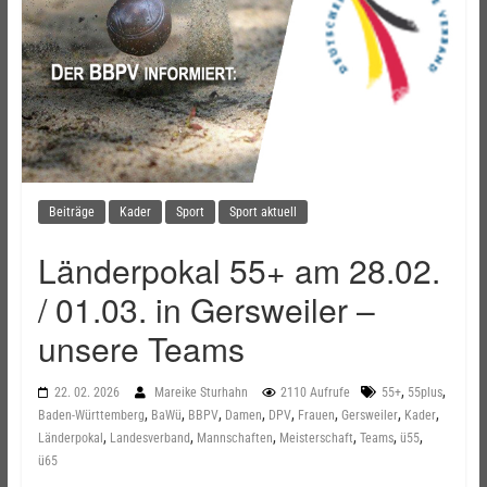
Beiträge
Kader
Sport
Sport aktuell
Länderpokal 55+ am 28.02.
/ 01.03. in Gersweiler –
unsere Teams
,
,
22. 02. 2026
Mareike Sturhahn
2110 Aufrufe
55+
55plus
,
,
,
,
,
,
,
,
Baden-Württemberg
BaWü
BBPV
Damen
DPV
Frauen
Gersweiler
Kader
,
,
,
,
,
,
Länderpokal
Landesverband
Mannschaften
Meisterschaft
Teams
ü55
ü65