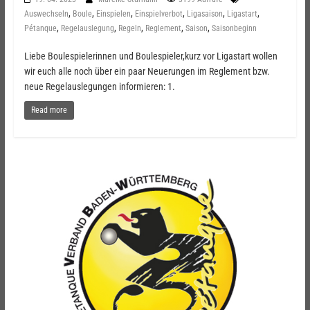
,
,
,
,
,
,
Auswechseln
Boule
Einspielen
Einspielverbot
Ligasaison
Ligastart
,
,
,
,
,
Pétanque
Regelauslegung
Regeln
Reglement
Saison
Saisonbeginn
Liebe Boulespielerinnen und Boulespieler,kurz vor Ligastart wollen
wir euch alle noch über ein paar Neuerungen im Reglement bzw.
neue Regelauslegungen informieren: 1.
Read more