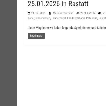
25.01.2026 in Rastatt
24. 12. 2025
Mareike Sturhahn
2974 Aufrufe
55
,
,
,
,
,
Kader
Kaderwesen
Länderpokal
Landesverband
Pétanque
Rastat
Liebe Mitglieder,wir laden folgende Spielerinnen und Spiele
Read more