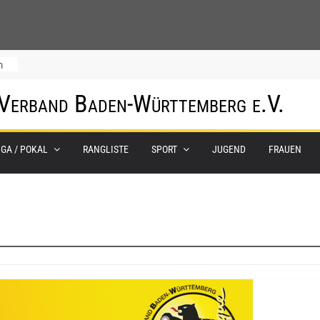
m
 Verband Baden-Württemberg e.V.
IGA / POKAL
RANGLISTE
SPORT
JUGEND
FRAUEN
0.