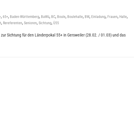
,
,
,
,
,
,
,
,
,
,
,
+
65+
Baden-Württemberg
BaWü
BC
Boule
Boulehalle
BW
Einladung
Frauen
Halle
,
,
,
,
t
Rereferenten
Senioren
Sichtung
Ü55
r zur Sichtung für den Länderpokal 55+ in Gersweiler (28.02. / 01.03) und das