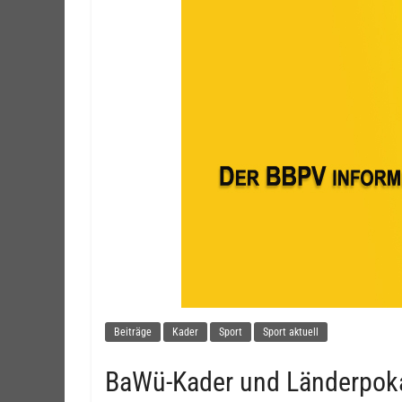
Beiträge
Kader
Sport
Sport aktuell
BaWü-Kader und Länderpoka