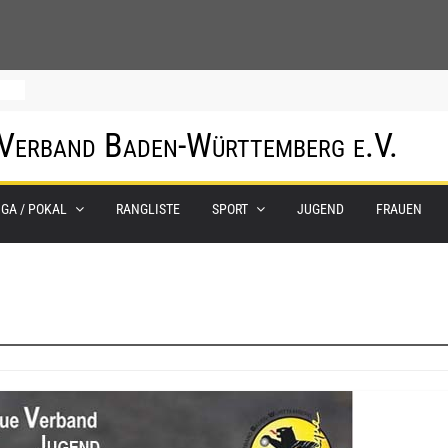
hof
 Verband Baden-Württemberg e.V.
um
IGA / POKAL
RANGLISTE
SPORT
JUGEND
FRAUEN