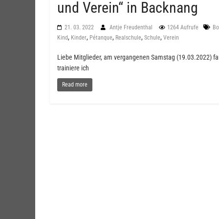
und Verein“ in Backnang
21. 03. 2022
Antje Freudenthal
1264 Aufrufe
Bo
,
,
,
,
,
Kind
Kinder
Pétanque
Realschule
Schule
Verein
Liebe Mitglieder, am vergangenen Samstag (19.03.2022) fa
trainiere ich
Read more