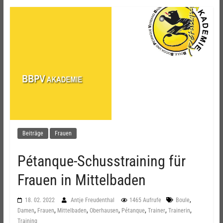
Beiträge
Frauen
Pétanque-Schusstraining für
Frauen in Mittelbaden
,
18. 02. 2022
Antje Freudenthal
1465 Aufrufe
Boule
,
,
,
,
,
,
,
Damen
Frauen
Mittelbaden
Oberhausen
Pétanque
Trainer
Trainerin
Training