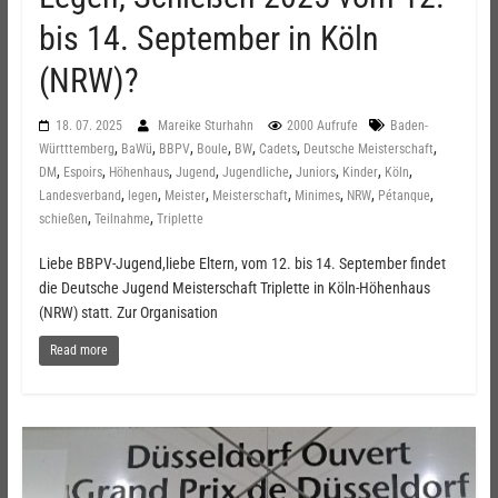
bis 14. September in Köln
(NRW)?
18. 07. 2025
Mareike Sturhahn
2000 Aufrufe
Baden-
,
,
,
,
,
,
,
Württtemberg
BaWü
BBPV
Boule
BW
Cadets
Deutsche Meisterschaft
,
,
,
,
,
,
,
,
DM
Espoirs
Höhenhaus
Jugend
Jugendliche
Juniors
Kinder
Köln
,
,
,
,
,
,
,
Landesverband
legen
Meister
Meisterschaft
Minimes
NRW
Pétanque
,
,
schießen
Teilnahme
Triplette
Liebe BBPV-Jugend,liebe Eltern, vom 12. bis 14. September findet
die Deutsche Jugend Meisterschaft Triplette in Köln-Höhenhaus
(NRW) statt. Zur Organisation
Read more