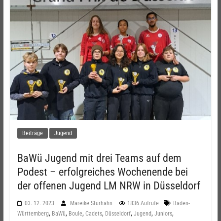
Beiträge
Jugend
BaWü Jugend mit drei Teams auf dem
Podest – erfolgreiches Wochenende bei
der offenen Jugend LM NRW in Düsseldorf
03. 12. 2023
Mareike Sturhahn
1836 Aufrufe
Baden-
,
,
,
,
,
,
,
Württemberg
BaWü
Boule
Cadets
Düsseldorf
Jugend
Juniors