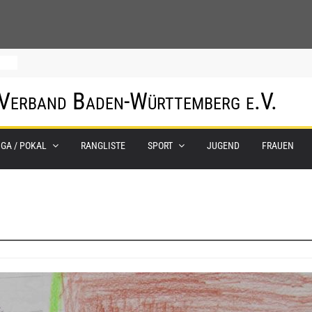
hof
 Verband Baden-Württemberg e.V.
um
IGA / POKAL
RANGLISTE
SPORT
JUGEND
FRAUEN