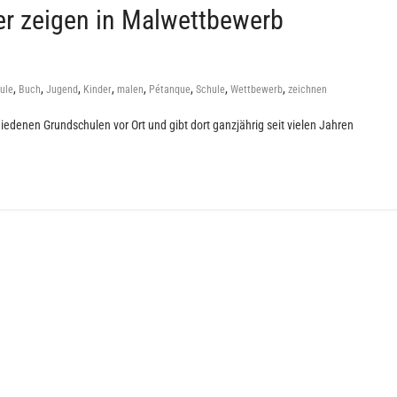
er zeigen in Malwettbewerb
,
,
,
,
,
,
,
,
ule
Buch
Jugend
Kinder
malen
Pétanque
Schule
Wettbewerb
zeichnen
iedenen Grundschulen vor Ort und gibt dort ganzjährig seit vielen Jahren