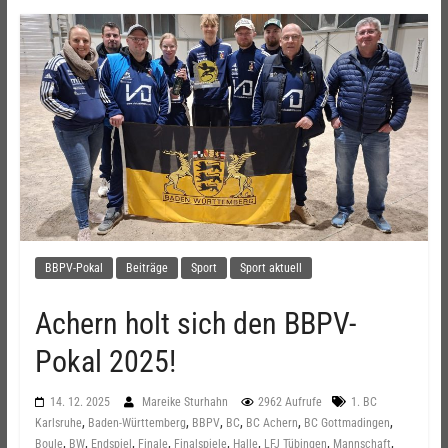
BBPV-Pokal
Beiträge
Sport
Sport aktuell
Achern holt sich den BBPV-
Pokal 2025!
14. 12. 2025
Mareike Sturhahn
2962 Aufrufe
1. BC
,
,
,
,
,
,
Karlsruhe
Baden-Württemberg
BBPV
BC
BC Achern
BC Gottmadingen
,
,
,
,
,
,
,
,
Boule
BW
Endspiel
Finale
Finalspiele
Halle
LFJ Tübingen
Mannschaft