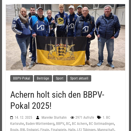
BBPV-Pokal
Beiträge
Sport
Sport aktuell
Achern holt sich den BBPV-
Pokal 2025!
14. 12. 2025
Mareike Sturhahn
2971 Aufrufe
1. BC
,
,
,
,
,
,
Karlsruhe
Baden-Württemberg
BBPV
BC
BC Achern
BC Gottmadingen
,
,
,
,
,
,
,
,
Boule
BW
Endspiel
Finale
Finalspiele
Halle
LFJ Tübingen
Mannschaft