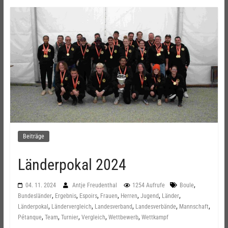
Beiträge
Länderpokal 2024
,
04. 11. 2024
Antje Freudenthal
1254 Aufrufe
Boule
,
,
,
,
,
,
,
Bundesländer
Ergebnis
Espoirs
Frauen
Herren
Jugend
Länder
,
,
,
,
,
Länderpokal
Ländervergleich
Landesverband
Landesverbände
Mannschaft
,
,
,
,
,
Pétanque
Team
Turnier
Vergleich
Wettbewerb
Wettkampf