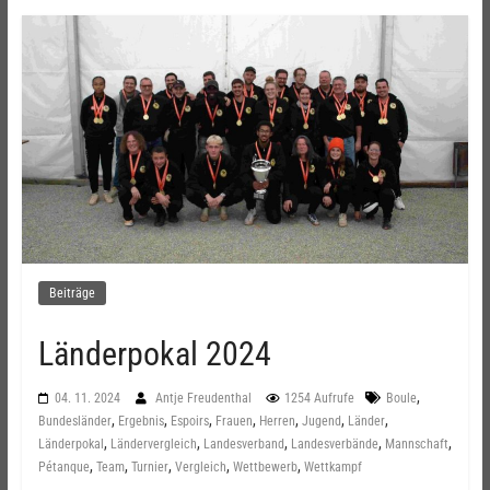
Beiträge
Länderpokal 2024
,
04. 11. 2024
Antje Freudenthal
1254 Aufrufe
Boule
,
,
,
,
,
,
,
Bundesländer
Ergebnis
Espoirs
Frauen
Herren
Jugend
Länder
,
,
,
,
,
Länderpokal
Ländervergleich
Landesverband
Landesverbände
Mannschaft
,
,
,
,
,
Pétanque
Team
Turnier
Vergleich
Wettbewerb
Wettkampf