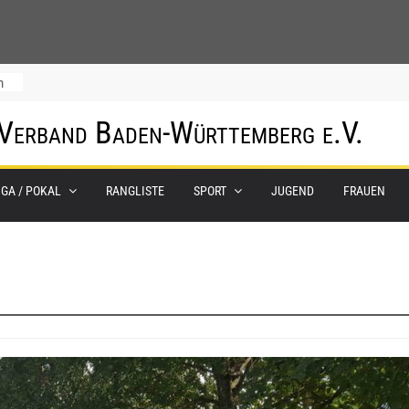
m
 Verband Baden-Württemberg e.V.
IGA / POKAL
RANGLISTE
SPORT
JUGEND
FRAUEN
0.