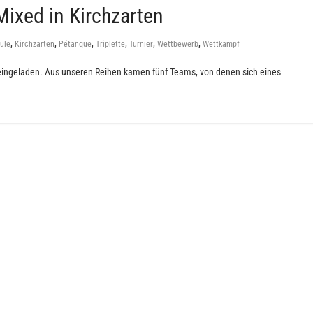
Mixed in Kirchzarten
,
,
,
,
,
,
ule
Kirchzarten
Pétanque
Triplette
Turnier
Wettbewerb
Wettkampf
 eingeladen. Aus unseren Reihen kamen fünf Teams, von denen sich eines