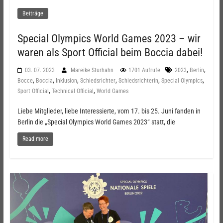
Beiträge
Special Olympics World Games 2023 – wir
waren als Sport Official beim Boccia dabei!
,
,
03. 07. 2023
Mareike Sturhahn
1701 Aufrufe
2023
Berlin
,
,
,
,
,
,
Bocce
Boccia
Inklusion
Schiedsrichter
Schiedsrichterin
Special Olympics
,
,
Sport Official
Technical Official
World Games
Liebe Mitglieder, liebe Interessierte, vom 17. bis 25. Juni fanden in
Berlin die „Special Olympics World Games 2023“ statt, die
Read more