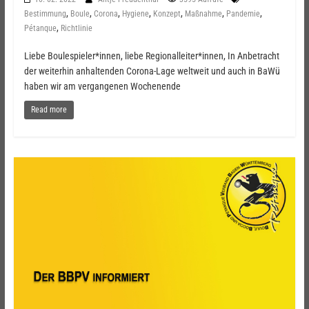
,
,
,
,
,
,
,
Bestimmung
Boule
Corona
Hygiene
Konzept
Maßnahme
Pandemie
,
Pétanque
Richtlinie
Liebe Boulespieler*innen, liebe Regionalleiter*innen, In Anbetracht
der weiterhin anhaltenden Corona-Lage weltweit und auch in BaWü
haben wir am vergangenen Wochenende
Read more