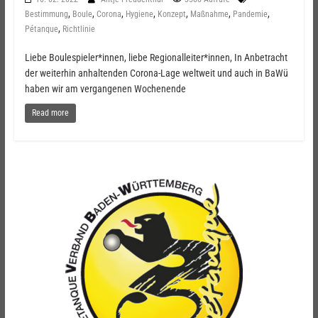
,
,
,
,
,
,
,
Bestimmung
Boule
Corona
Hygiene
Konzept
Maßnahme
Pandemie
,
Pétanque
Richtlinie
Liebe Boulespieler*innen, liebe Regionalleiter*innen, In Anbetracht
der weiterhin anhaltenden Corona-Lage weltweit und auch in BaWü
haben wir am vergangenen Wochenende
Read more