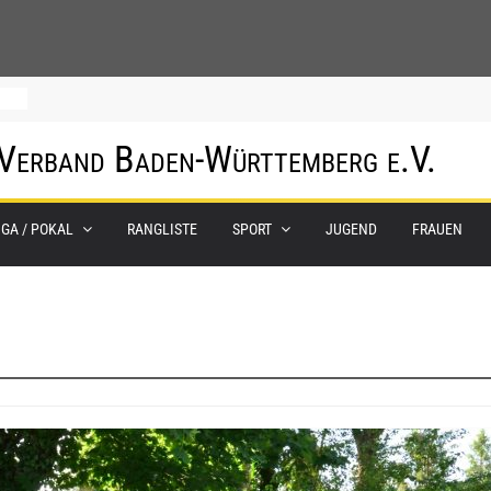
hof
 Verband Baden-Württemberg e.V.
um
IGA / POKAL
RANGLISTE
SPORT
JUGEND
FRAUEN