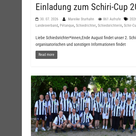
Einladung zum Schiri-Cup 2
30. 07. 2026
Mareike Sturhahn
861 Aufrufe
202
,
,
,
,
Landesverband
Pétanque
Schiedrichter
Schiedsrichterin
Schir-C
Liebe Schiedsrichter*innen,Ende August findet unser 2. Sch
organisatorischen und sonstigen Informationen findet
Read more