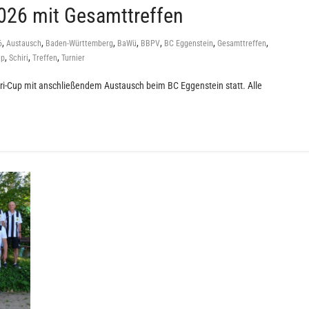
026 mit Gesamttreffen
,
,
,
,
,
,
,
6
Austausch
Baden-Württemberg
BaWü
BBPV
BC Eggenstein
Gesamttreffen
,
,
,
up
Schiri
Treffen
Turnier
iri-Cup mit anschließendem Austausch beim BC Eggenstein statt. Alle