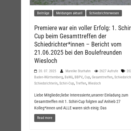
Beiträge
Meldungen aktuell
Schiedsrichterwesen
Premiere war ein voller Erfolg: 1. Schir
Cup beim Gesamttreffen der
Schiedrichter*innen – Bericht vom
21.06.2025 bei den Boulefreunden
Wiesloch
20. 07. 2025
Mareike Sturhahn
2627 Aufrufe
20
,
,
,
,
,
Baden-Württemberg
BaWü
BBPV
Cup
Gesamttreffen
Schiedsrich
,
,
,
Schiedsrichterin
Schiri-Cup
Treffen
Wiesloch
Liebe Mitglieder,liebe Interessierte,unserer Einladung zum
Gesamttreffen mit 1. Schiri-Cup folgten auf Anhieb 27
Kolleg*innen und ALLE waren sich einig: Das
Read more