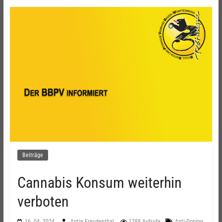
Beiträge
Cannabis Konsum weiterhin
verboten
,
16. 04. 2024
Antje Freudenthal
1288 Aufrufe
Anti-Doping