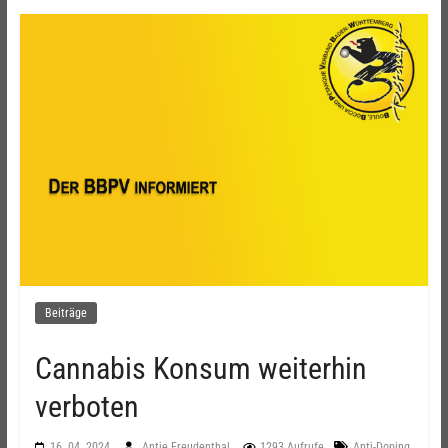
Beiträge
Cannabis Konsum weiterhin
verboten
,
16. 04. 2024
Antje Freudenthal
1293 Aufrufe
Anti-Doping