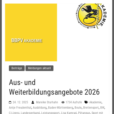
Beiträge
Meldungen aktuell
Aus- und
Weiterbildungsangebote 2026
,
24. 12. 2025
Mareike Sturhahn
1734 Aufrufe
Akademie
,
,
,
,
,
,
Antje Freudenthal
Ausbildung
Baden-Württemberg
Boule
Bretiensport
BW
,
,
,
,
,
C-Lizenz
Landesverband
Leistungssport
Lisa Kamrad
Pétanque
Sport mit