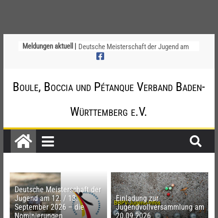
Ligapokal Mittelbaden
Meldungen aktuell |
Deutsche Meisterschaft der Jugend am
12. / 13. September 2026 – die
Nominierungen
Einladung zur Jugendvollversammlung
Boule, Boccia und Pétanque Verband Baden-
am 20.09.2026
Startliste DM-Qualifikation Doublette
Württemberg e.V.
2026
Chinesische Austauschüler*innen im 10.
Jahr beim TSV Badenia Feudenheim
Deutsche Meisterschaft der
Jugend am 12. / 13.
Einladung zur
September 2026 – die
Jugendvollversammlung am
Nominierungen
20.09.2026