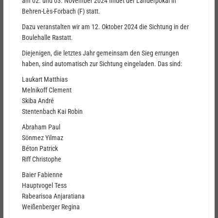
am 02. und 03. November 2024 findet der Länderpokal in
Behren-Lès-Forbach (F) statt.
Dazu veranstalten wir am 12. Oktober 2024 die Sichtung in der
Boulehalle Rastatt.
Diejenigen, die letztes Jahr gemeinsam den Sieg errungen
haben, sind automatisch zur Sichtung eingeladen. Das sind:
Laukart Matthias
Melnikoff Clement
Skiba André
Stentenbach Kai Robin
Abraham Paul
Sönmez Yilmaz
Béton Patrick
Riff Christophe
Baier Fabienne
Hauptvogel Tess
Rabearisoa Anjaratiana
Weißenberger Regina