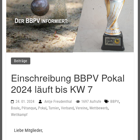
Beiträge
Einschreibung BBPV Pokal
2024 läuft bis KW 7
,
24. 01. 2024
Antje Freudenthal
1697 Aufrufe
BBPV
,
,
,
,
,
,
,
Boule
Pétanque
Pokal
Turnier
Verband
Vereine
Wettbewerb
Wettkampf
Liebe Mitglieder,