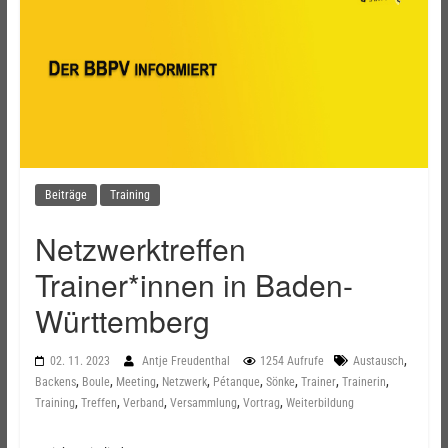
Beiträge
Training
Netzwerktreffen
Trainer*innen in Baden-
Württemberg
,
02. 11. 2023
Antje Freudenthal
1254 Aufrufe
Austausch
,
,
,
,
,
,
,
,
Backens
Boule
Meeting
Netzwerk
Pétanque
Sönke
Trainer
Trainerin
,
,
,
,
,
Training
Treffen
Verband
Versammlung
Vortrag
Weiterbildung