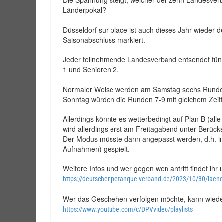
Die Spannung steigt, welcher der zehn Landesve
Länderpokal?
Düsseldorf sur place ist auch dieses Jahr wieder d
Saisonabschluss markiert.
Jeder teilnehmende Landesverband entsendet fünf 
1 und Senioren 2.
Normaler Weise werden am Samstag sechs Runden b
Sonntag würden die Runden 7-9 mit gleichem Zeitf
Allerdings könnte es wetterbedingt auf Plan B (alle
wird allerdings erst am Freitagabend unter Berück
Der Modus müsste dann angepasst werden, d.h. in 
Aufnahmen) gespielt.
Weitere Infos und wer gegen wen antritt findet ihr
https://deutscher-petanque-verband.de/2023/10/30/laend
Wer das Geschehen verfolgen möchte, kann wieder 
https://www.youtube.com/c/DPVvideo/playlists