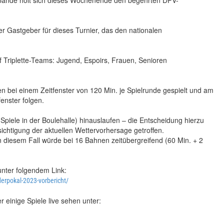
rbände holt sich dieses Wochenende den begehrten DPV-
er Gastgeber für dieses Turnier, das den nationalen
Triplette-Teams: Jugend, Espoirs, Frauen, Senioren
ei einem Zeitfenster von 120 Min. je Spielrunde gespielt und am
enster folgen.
 Spiele in der Boulehalle) hinauslaufen – die Entscheidung hierzu
sichtigung der aktuellen Wettervorhersage getroffen.
diesem Fall würde bei 16 Bahnen zeitübergreifend (60 Min. + 2
 unter folgendem Link:
erpokal-2023-vorbericht/
einige Spiele live sehen unter: