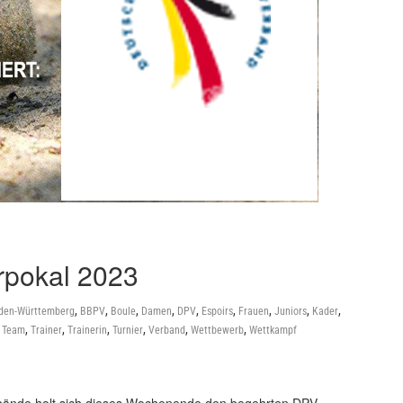
rpokal 2023
,
,
,
,
,
,
,
,
,
den-Württemberg
BBPV
Boule
Damen
DPV
Espoirs
Frauen
Juniors
Kader
,
,
,
,
,
,
,
Team
Trainer
Trainerin
Turnier
Verband
Wettbewerb
Wettkampf