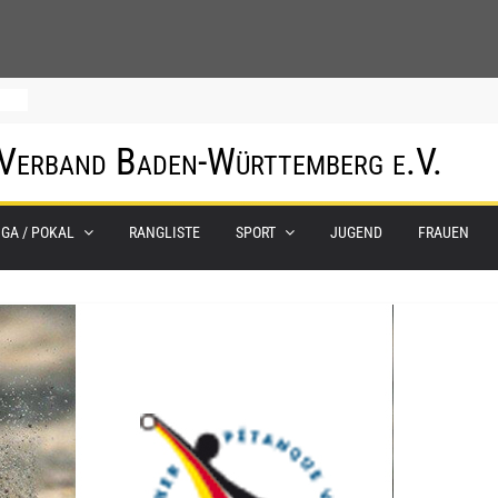
0.
 Verband Baden-Württemberg e.V.
m
IGA / POKAL
RANGLISTE
SPORT
JUGEND
FRAUEN