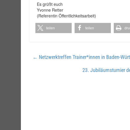
Es grüßt euch
Yvonne Retter
(Referentin Öffentlichkeitsarbeit)
teilen
teilen
dru
←
Netzwerktreffen Trainer*innen in Baden-Wür
23. Jubiläumsturnier d