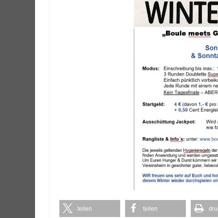
teilen
teilen
dru