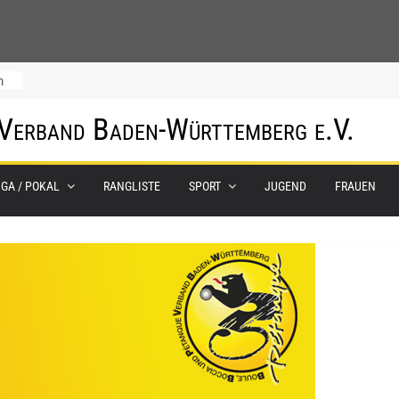
m
 Verband Baden-Württemberg e.V.
IGA / POKAL
RANGLISTE
SPORT
JUGEND
FRAUEN
0.