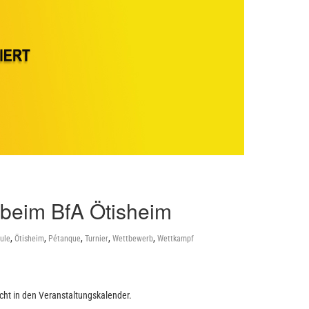
 beim BfA Ötisheim
,
,
,
,
,
ule
Ötisheim
Pétanque
Turnier
Wettbewerb
Wettkampf
nicht in den Veranstaltungskalender.