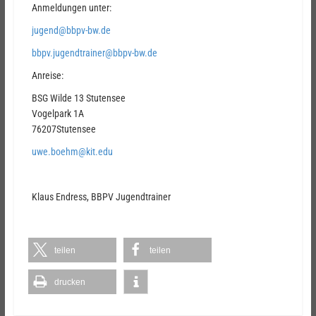
Anmeldungen unter:
jugend@bbpv-bw.de
bbpv.jugendtrainer@bbpv-bw.de
Anreise:
BSG Wilde 13 Stutensee
Vogelpark 1A
76207Stutensee
uwe.boehm@kit.edu
Klaus Endress, BBPV Jugendtrainer
teilen
teilen
drucken