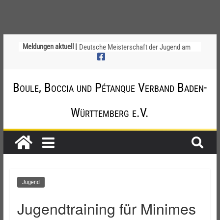
Ligapokal Mittelbaden
Meldungen aktuell |
Deutsche Meisterschaft der Jugend am
12. / 13. September 2026 – die
Nominierungen
Einladung zur Jugendvollversammlung
Boule, Boccia und Pétanque Verband Baden-
am 20.09.2026
Startliste DM-Qualifikation Doublette
2026
Württemberg e.V.
Chinesische Austauschüler*innen im 10.
Jahr beim TSV Badenia Feudenheim
Jugend
Jugendtraining für Minimes