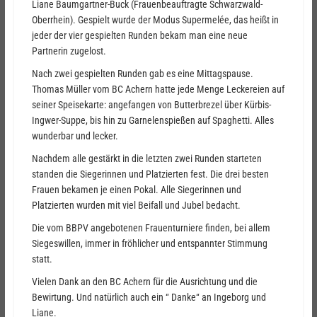
Liane Baumgartner-Buck (Frauenbeauftragte Schwarzwald-
Oberrhein). Gespielt wurde der Modus Supermelée, das heißt in
jeder der vier gespielten Runden bekam man eine neue
Partnerin zugelost.
Nach zwei gespielten Runden gab es eine Mittagspause.
Thomas Müller vom BC Achern hatte jede Menge Leckereien auf
seiner Speisekarte: angefangen von Butterbrezel über Kürbis-
Ingwer-Suppe, bis hin zu Garnelenspießen auf Spaghetti. Alles
wunderbar und lecker.
Nachdem alle gestärkt in die letzten zwei Runden starteten
standen die Siegerinnen und Platzierten fest. Die drei besten
Frauen bekamen je einen Pokal. Alle Siegerinnen und
Platzierten wurden mit viel Beifall und Jubel bedacht.
Die vom BBPV angebotenen Frauenturniere finden, bei allem
Siegeswillen, immer in fröhlicher und entspannter Stimmung
statt.
Vielen Dank an den BC Achern für die Ausrichtung und die
Bewirtung. Und natürlich auch ein “ Danke“ an Ingeborg und
Liane.