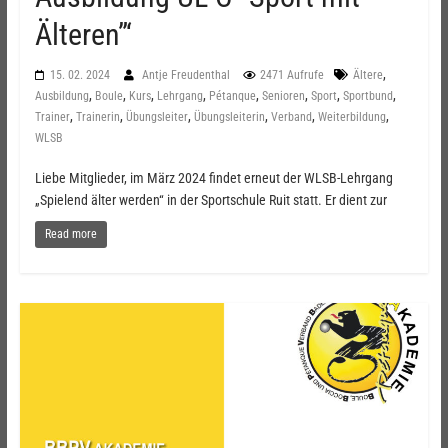
Älteren”‘
,
15. 02. 2024
Antje Freudenthal
2471 Aufrufe
Ältere
,
,
,
,
,
,
,
,
Ausbildung
Boule
Kurs
Lehrgang
Pétanque
Senioren
Sport
Sportbund
,
,
,
,
,
,
Trainer
Trainerin
Übungsleiter
Übungsleiterin
Verband
Weiterbildung
WLSB
Liebe Mitglieder, im März 2024 findet erneut der WLSB-Lehrgang
„Spielend älter werden“ in der Sportschule Ruit statt. Er dient zur
Read more