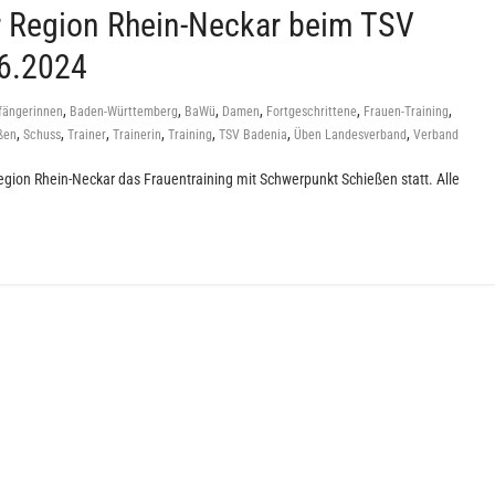
r Region Rhein-Neckar beim TSV
06.2024
,
,
,
,
,
,
fängerinnen
Baden-Württemberg
BaWü
Damen
Fortgeschrittene
Frauen-Training
,
,
,
,
,
,
,
ßen
Schuss
Trainer
Trainerin
Training
TSV Badenia
Üben Landesverband
Verband
Region Rhein-Neckar das Frauentraining mit Schwerpunkt Schießen statt. Alle