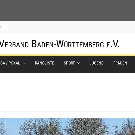
m
 Verband Baden-Württemberg e.V.
IGA / POKAL
RANGLISTE
SPORT
JUGEND
FRAUEN
0.